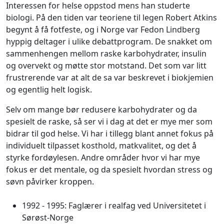
Interessen for helse oppstod mens han studerte
biologi. På den tiden var teoriene til legen Robert Atkins
begynt å få fotfeste, og i Norge var Fedon Lindberg
hyppig deltager i ulike debattprogram. De snakket om
sammenhengen mellom raske karbohydrater, insulin
og overvekt og møtte stor motstand. Det som var litt
frustrerende var at alt de sa var beskrevet i biokjemien
og egentlig helt logisk.
Selv om mange bør redusere karbohydrater og da
spesielt de raske, så ser vi i dag at det er mye mer som
bidrar til god helse. Vi har i tillegg blant annet fokus på
individuelt tilpasset kosthold, matkvalitet, og det å
styrke fordøylesen. Andre områder hvor vi har mye
fokus er det mentale, og da spesielt hvordan stress og
søvn påvirker kroppen.
1992 - 1995: Faglærer i realfag ved Universitetet i
Sørøst-Norge