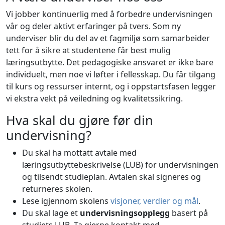
Vi jobber kontinuerlig med å forbedre undervisningen
vår og deler aktivt erfaringer på tvers. Som ny
underviser blir du del av et fagmiljø som samarbeider
tett for å sikre at studentene får best mulig
læringsutbytte. Det pedagogiske ansvaret er ikke bare
individuelt, men noe vi løfter i fellesskap. Du får tilgang
til kurs og ressurser internt, og i oppstartsfasen legger
vi ekstra vekt på veiledning og kvalitetssikring.
Hva skal du gjøre før din
undervisning?
Du skal ha mottatt avtale med
læringsutbyttebeskrivelse (LUB) for undervisningen
og tilsendt studieplan. Avtalen skal signeres og
returneres skolen.
Lese igjennom skolens
visjoner, verdier og mål
.
Du skal lage et
undervisningsopplegg
basert på
studiets LUB. Ta gjerne kontakt med