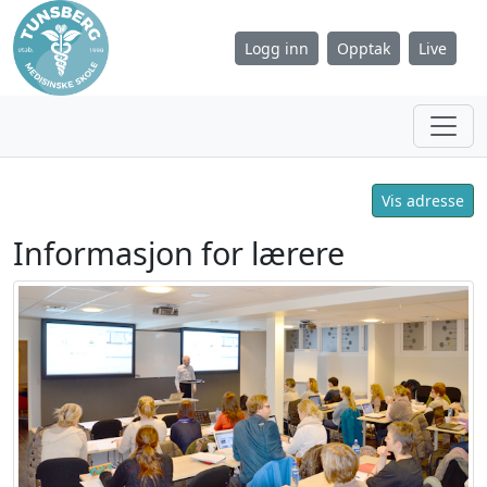
Logg inn
Opptak
Live
Vis adresse
Informasjon for lærere