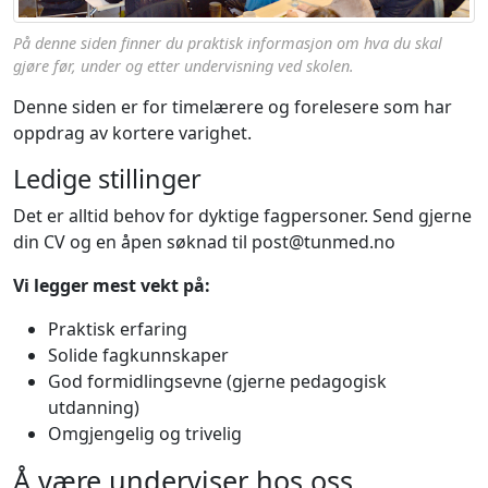
På denne siden finner du praktisk informasjon om hva du skal
gjøre før, under og etter undervisning ved skolen.
Denne siden er for timelærere og forelesere som har
oppdrag av kortere varighet.
Ledige stillinger
Det er alltid behov for dyktige fagpersoner. Send gjerne
din CV og en åpen søknad til post@tunmed.no
Vi legger mest vekt på:
Praktisk erfaring
Solide fagkunnskaper
God formidlingsevne (gjerne pedagogisk
utdanning)
Omgjengelig og trivelig
Å være underviser hos oss