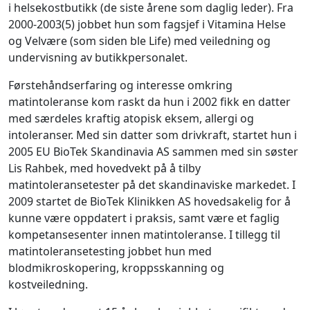
i helsekostbutikk (de siste årene som daglig leder). Fra
2000-2003(5) jobbet hun som fagsjef i Vitamina Helse
og Velvære (som siden ble Life) med veiledning og
undervisning av butikkpersonalet.
Førstehåndserfaring og interesse omkring
matintoleranse kom raskt da hun i 2002 fikk en datter
med særdeles kraftig atopisk eksem, allergi og
intoleranser. Med sin datter som drivkraft, startet hun i
2005 EU BioTek Skandinavia AS sammen med sin søster
Lis Rahbek, med hovedvekt på å tilby
matintoleransetester på det skandinaviske markedet. I
2009 startet de BioTek Klinikken AS hovedsakelig for å
kunne være oppdatert i praksis, samt være et faglig
kompetansesenter innen matintoleranse. I tillegg til
matintoleransetesting jobbet hun med
blodmikroskopering, kroppsskanning og
kostveiledning.