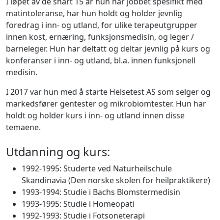
I løpet av de snart 15 år hun har jobbet spesifikt med
matintoleranse, har hun holdt og holder jevnlig
foredrag i inn- og utland, for ulike terapeutgrupper
innen kost, ernæring, funksjonsmedisin, og leger /
barneleger. Hun har deltatt og deltar jevnlig på kurs og
konferanser i inn- og utland, bl.a. innen funksjonell
medisin.
I 2017 var hun med å starte Helsetest AS som selger og
markedsfører gentester og mikrobiomtester. Hun har
holdt og holder kurs i inn- og utland innen disse
temaene.
Utdanning og kurs:
1992-1995: Studerte ved Naturheilschule
Skandinavia (Den norske skolen for heilpraktikere)
1993-1994: Studie i Bachs Blomstermedisin
1993-1995: Studie i Homeopati
1992-1993: Studie i Fotsoneterapi