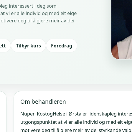
leg interessert i deg som
vi er alle individ og med eit eige
tivere deg til å gjere meir av dei
ett
Tilbyr kurs
Foredrag
Om behandleren
Nupen KostogHelse i Ørsta er lidenskapleg intere
utgongspunktet at vi er alle individ og med eit ei
motivere deg til å gjere meir av dei styrkande va