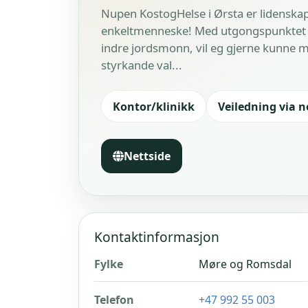
Nupen KostogHelse i Ørsta er lidenskap
enkeltmenneske! Med utgongspunktet at 
indre jordsmonn, vil eg gjerne kunne mo
styrkande val...
Kontor/klinikk
Veiledning via n
Nettside
Kontaktinformasjon
Fylke
Møre og Romsdal
Telefon
+47 992 55 003