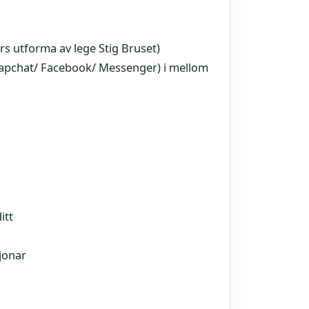
urs utforma av lege Stig Bruset)
napchat/ Facebook/ Messenger) i mellom
itt
jonar
t