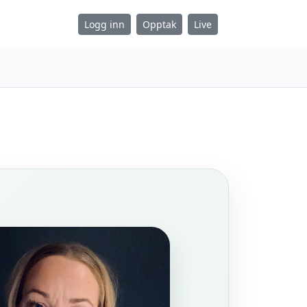
Logg inn
Opptak
Live