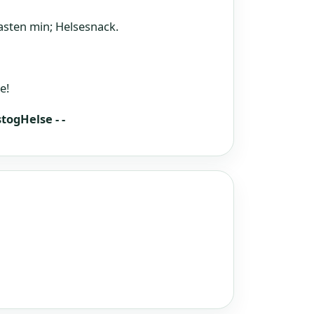
casten min; Helsesnack.
e!
togHelse - -