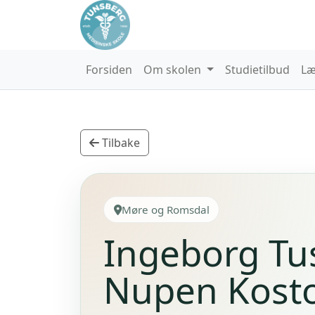
Forsiden
Om skolen
Studietilbud
Læ
Tilbake
Møre og Romsdal
Ingeborg Tu
Nupen Kost