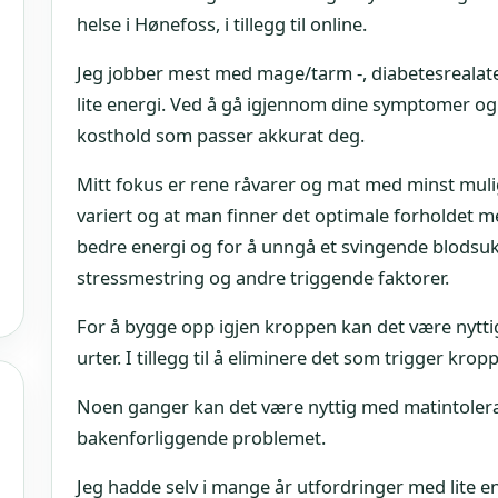
helse i Hønefoss, i tillegg til online.
Jeg jobber mest med mage/tarm -, diabetesrealate
lite energi. Ved å gå igjennom dine symptomer og
kosthold som passer akkurat deg.
Mitt fokus er rene råvarer og mat med minst mulig 
variert og at man finner det optimale forholdet m
bedre energi og for å unngå et svingende blodsukke
stressmestring og andre triggende faktorer.
For å bygge opp igjen kroppen kan det være nytti
urter. I tillegg til å eliminere det som trigger kro
Noen ganger kan det være nyttig med matintoleran
bakenforliggende problemet.
Jeg hadde selv i mange år utfordringer med lite en