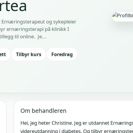
rtea
et Ernæringsterapeut og sykepleier
yr ernæringsterapi på klinikk I
legg til online. Je...
ett
Tilbyr kurs
Foredrag
Om behandleren
Hei, jeg heter Christine. Jeg er utdannet Ernærin
videreutdanning i diabetes. Og tilbyr ernæringste