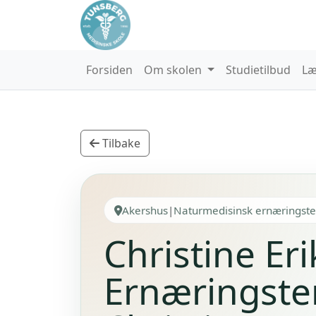
Forsiden
Om skolen
Studietilbud
Læ
Tilbake
Akershus
|
Naturmedisinsk ernærings
Christine Eri
Ernæringste