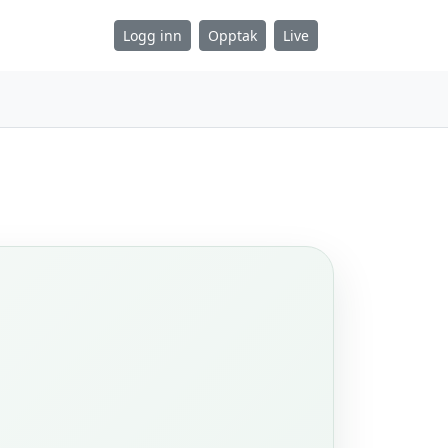
Logg inn
Opptak
Live