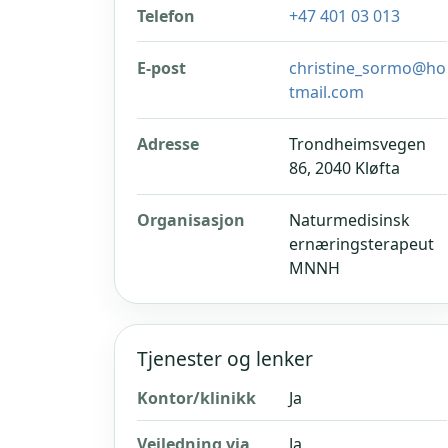
Telefon
+47 401 03 013
E-post
christine_sormo@ho
tmail.com
Adresse
Trondheimsvegen
86, 2040 Kløfta
Organisasjon
Naturmedisinsk
ernæringsterapeut
MNNH
Tjenester og lenker
Kontor/klinikk
Ja
Veiledning via
Ja