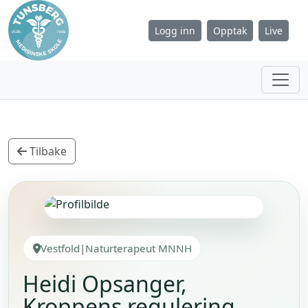
Logg inn
Opptak
Live
Tilbake
Vestfold
|
Naturterapeut MNNH
Heidi Opsanger,
Kroppens regulering