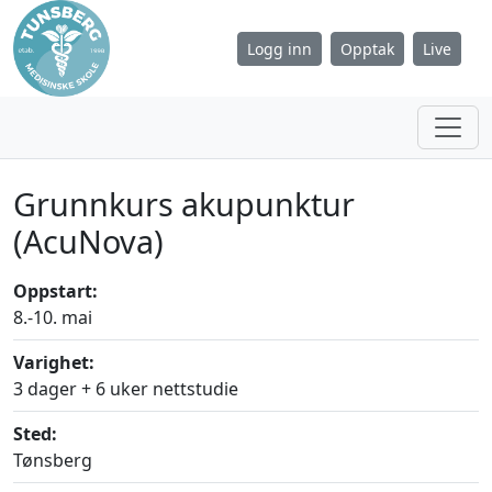
Logg inn
Opptak
Live
Grunnkurs akupunktur
(AcuNova)
Oppstart:
8.-10. mai
Varighet:
3 dager + 6 uker nettstudie
Sted:
Tønsberg