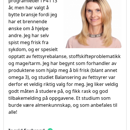
programleder i P4 i 13
år, men har valgt å
bytte bransje fordi jeg
har et brennende
ønske om å hjelpe
andre. Jeg har selv
spist meg frisk fra
sykdom, og er spesielt
opptatt av fettsyrebalanse, stoffskifteproblematikk
og mage/tarm. Jeg har begynt som forhandler av
produktene som hjalp meg å bli frisk (blant annet
omega 3), og studiet Balansering av fettsyrer var
derfor et veldig riktig valg for meg. Jeg liker veldig
godt måten å studere på, og fikk rask og god
tilbakemelding på oppgavene. Et studium som
burde være almenkunnskap, og som anbefales til
alle!