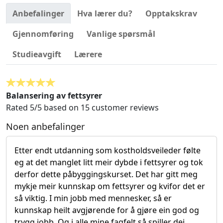
Anbefalinger
Hva lærer du?
Opptakskrav
Gjennomføring
Vanlige spørsmål
Studieavgift
Lærere
Balansering av fettsyrer
Rated
5
/5 based on
15
customer reviews
Noen anbefalinger
Etter endt utdanning som kostholdsveileder følte
eg at det manglet litt meir dybde i fettsyrer og tok
derfor dette påbyggingskurset. Det har gitt meg
mykje meir kunnskap om fettsyrer og kvifor det er
så viktig. I min jobb med mennesker, så er
kunnskap heilt avgjørende for å gjøre ein god og
trygg jobb. Og i alle mine fagfelt så spiller dei