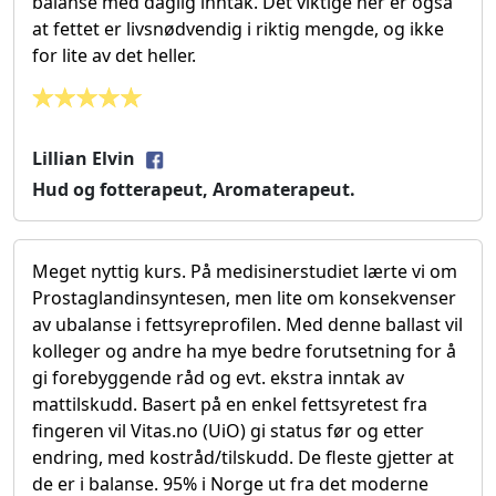
balanse med daglig inntak. Det viktige her er også
at fettet er livsnødvendig i riktig mengde, og ikke
for lite av det heller.
Lillian Elvin
Hud og fotterapeut, Aromaterapeut.
Meget nyttig kurs. På medisinerstudiet lærte vi om
Prostaglandinsyntesen, men lite om konsekvenser
av ubalanse i fettsyreprofilen. Med denne ballast vil
kolleger og andre ha mye bedre forutsetning for å
gi forebyggende råd og evt. ekstra inntak av
mattilskudd. Basert på en enkel fettsyretest fra
fingeren vil Vitas.no (UiO) gi status før og etter
endring, med kostråd/tilskudd. De fleste gjetter at
de er i balanse. 95% i Norge ut fra det moderne