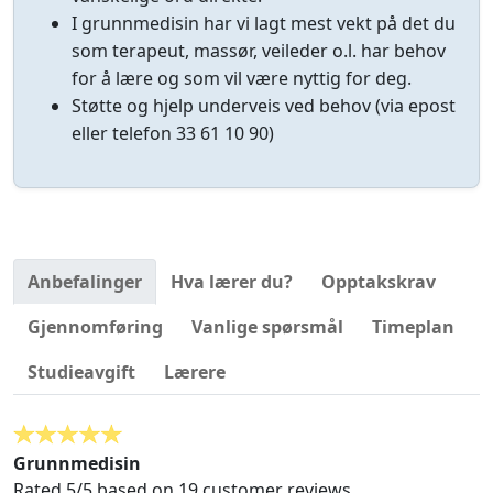
I grunnmedisin har vi lagt mest vekt på det du
som terapeut, massør, veileder o.l. har behov
for å lære og som vil være nyttig for deg.
Støtte og hjelp underveis ved behov (via epost
eller telefon 33 61 10 90)
Anbefalinger
Hva lærer du?
Opptakskrav
Gjennomføring
Vanlige spørsmål
Timeplan
Studieavgift
Lærere
Grunnmedisin
Rated
5
/5 based on
19
customer reviews