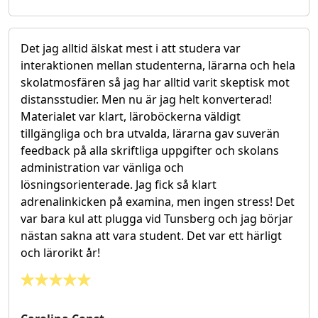
Det jag alltid älskat mest i att studera var
interaktionen mellan studenterna, lärarna och hela
skolatmosfären så jag har alltid varit skeptisk mot
distansstudier. Men nu är jag helt konverterad!
Materialet var klart, läroböckerna väldigt
tillgängliga och bra utvalda, lärarna gav suverän
feedback på alla skriftliga uppgifter och skolans
administration var vänliga och
lösningsorienterade. Jag fick så klart
adrenalinkicken på examina, men ingen stress! Det
var bara kul att plugga vid Tunsberg och jag börjar
nästan sakna att vara student. Det var ett härligt
och lärorikt år!