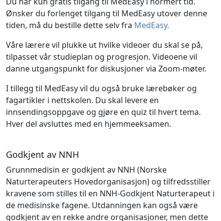
Du har kun gratis tilgang til MedEasy i normert tid.
Ønsker du forlenget tilgang til MedEasy utover denne
tiden, må du bestille dette selv fra
MedEasy.
Våre lærere vil plukke ut hvilke videoer du skal se på,
tilpasset vår studieplan og progresjon. Videoene vil
danne utgangspunkt for diskusjoner via Zoom-møter.
I tillegg til MedEasy vil du også bruke lærebøker og
fagartikler i nettskolen. Du skal levere en
innsendingsoppgave og gjøre en quiz til hvert tema.
Hver del avsluttes med en hjemmeeksamen.
Godkjent av NNH
Grunnmedisin er godkjent av NNH (Norske
Naturterapeuters Hovedorganisasjon) og tilfredsstiller
kravene som stilles til en NNH-Godkjent Naturterapeut i
de medisinske fagene. Utdanningen kan også være
godkjent av en rekke andre organisasjoner, men dette