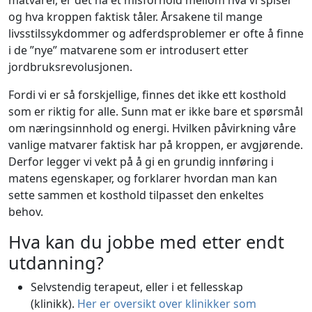
matvarer, er det nå et misforhold mellom hva vi spiser
og hva kroppen faktisk tåler. Årsakene til mange
livsstilssykdommer og adferdsproblemer er ofte å finne
i de ”nye” matvarene som er introdusert etter
jordbruksrevolusjonen.
Fordi vi er så forskjellige, finnes det ikke ett kosthold
som er riktig for alle. Sunn mat er ikke bare et spørsmål
om næringsinnhold og energi. Hvilken påvirkning våre
vanlige matvarer faktisk har på kroppen, er avgjørende.
Derfor legger vi vekt på å gi en grundig innføring i
matens egenskaper, og forklarer hvordan man kan
sette sammen et kosthold tilpasset den enkeltes
behov.
Hva kan du jobbe med etter endt
utdanning?
Selvstendig terapeut, eller i et fellesskap
(klinikk).
Her er oversikt over klinikker som