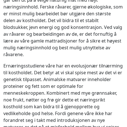
går den ut på å velge naturlig mat med høyt
næringsinnhold. Ferske råvarer, gjerne økologiske, som
er minst mulig bearbeidet bør utgjøre den største
delen av kostholdet. Det vil bidra til et stabilt
blodsukker, jevn energi og god konsentrasjon. Ved valg
av råvarer og bearbeidingen av de, er det fornuftig å
lære av våre gamle mattradisjoner for å sikre et høyest
mulig næringsinnhold og best mulig utnyttelse av
råvarene.
Ernæringsstudiene våre har en evolusjonær tilnærming
til kostholdet. Det betyr at vi skal spise mest av det vi er
genetisk tilpasset. Animalske matvarer inneholder
proteiner og fett som er optimale for
menneskekroppen. Kombinert med mye grønnsaker,
noe frukt, nøtter og frø gir dette et næringsrikt
kosthold som kan bidra til å gjenopprette og
vedlikeholde god helse. Fordi genene våre ikke har
forandret seg i takt med introduksjonen av nye