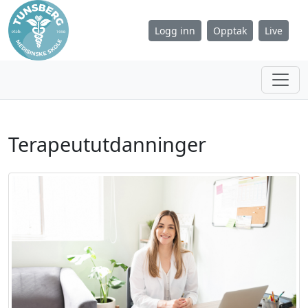
Logg inn
Opptak
Live
Terapeututdanninger