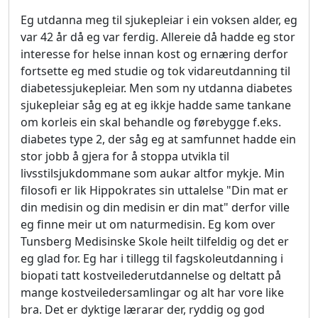
Eg utdanna meg til sjukepleiar i ein voksen alder, eg
var 42 år då eg var ferdig. Allereie då hadde eg stor
interesse for helse innan kost og ernæring derfor
fortsette eg med studie og tok vidareutdanning til
diabetessjukepleiar. Men som ny utdanna diabetes
sjukepleiar såg eg at eg ikkje hadde same tankane
om korleis ein skal behandle og førebygge f.eks.
diabetes type 2, der såg eg at samfunnet hadde ein
stor jobb å gjera for å stoppa utvikla til
livsstilsjukdommane som aukar altfor mykje. Min
filosofi er lik Hippokrates sin uttalelse "Din mat er
din medisin og din medisin er din mat" derfor ville
eg finne meir ut om naturmedisin. Eg kom over
Tunsberg Medisinske Skole heilt tilfeldig og det er
eg glad for. Eg har i tillegg til fagskoleutdanning i
biopati tatt kostveilederutdannelse og deltatt på
mange kostveiledersamlingar og alt har vore like
bra. Det er dyktige lærarar der, ryddig og god