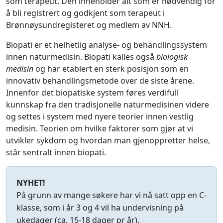
som terapeut. Den inneholder alt som er nødvendig for
å bli registrert og godkjent som terapeut i
Brønnøysundregisteret og medlem av NNH.
Biopati er et helhetlig analyse- og behandlingssystem
innen naturmedisin. Biopati kalles også
biologisk
medisin
og har etablert en sterk posisjon som en
innovativ behandlingsmetode over de siste årene.
Innenfor det biopatiske system føres verdifull
kunnskap fra den tradisjonelle naturmedisinen videre
og settes i system med nyere teorier innen vestlig
medisin. Teorien om hvilke faktorer som gjør at vi
utvikler sykdom og hvordan man gjenoppretter helse,
står sentralt innen biopati.
NYHET!
På grunn av mange søkere har vi nå satt opp en C-
klasse, som i år 3 og 4 vil ha undervisning på
ukedager (ca. 15-18 dager pr år).