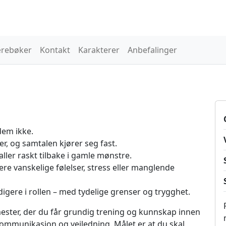
rebøker
Kontakt
Karakterer
Anbefalinger
dem ikke.
r, og samtalen kjører seg fast.
aller raskt tilbake i gamle mønstre.
re vanskelige følelser, stress eller manglende
igere i rollen – med tydelige grenser og trygghet.
ester, der du får grundig trening og kunnskap innen
ommunikasjon og veiledning. Målet er at du skal