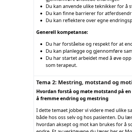
Du kan anvende ulike teknikker for å 
Du kan finne barrierer for atferdsendri
Du kan reflektere over egne endringsp
Generell kompetanse:
Du har forståelse og respekt for at e
Du kan planlegge og gjennomføre sam
Du har startet arbeidet med å øve opp
som terapeut.
Tema 2: Mestring, motstand og mot
Hvordan forstå og møte motstand på en 
å fremme endring og mestring
I dette temaet jobber vi videre med ulike 
både hos oss selv og hos pasienten. Du læ
hvordan aksept og mot kan brukes for å sor
endre. Et av verktøyene du lærer her er Mo