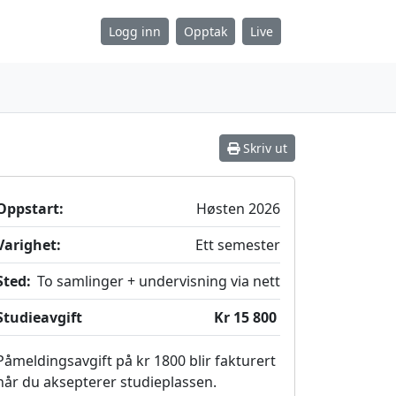
Logg inn
Opptak
Live
Skriv ut
Oppstart:
Høsten 2026
Varighet:
Ett semester
Sted:
To samlinger + undervisning via nett
Studieavgift
Kr 15 800
Påmeldingsavgift på kr 1800 blir fakturert
når du aksepterer studieplassen.