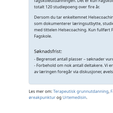
fagskoleutdanningen. Det er kun Fagskol
totalt 120 studiepoeng over fire år.
Dersom du tar enkeltemnet Helsecoaching 
som dokumenterer læringsutbytte, studie
med tittelen Helsecoaching. Kun fullført F
Fagskole.
Søknadsfrist:
- Begrenset antall plasser – søknader vu
- Forbehold om nok antall deltakere. Vi e
av læringen foregår via diskusjoner, øve
Les mer om:
Terapeutisk grunnutdanning
,
F
øreakpunktur
og
Urtemedisin
.