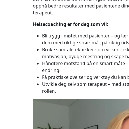
oppnå bedre resultater med pasientene dine
terapeut.
Helsecoaching er for deg som vil:
Bli trygg i møtet med pasienter – og lære
dem med riktige spørsmål, på riktig tid
Bruke samtaleteknikker som virker – ik
motivasjon, bygge mestring og skape h
Håndtere motstand på en smart måte – og 
endring.
Få praktiske øvelser og verktøy du kan 
Utvikle deg selv som terapeut – med stør
rollen.