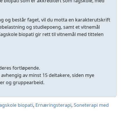
e biopati som er akkreditert som fagskole, med
og består faget, vil du motta en karakterutskrift
belastning og studiepoeng, samt et vitnemål
agskole biopati gir rett til vitnemål med tittelen
rderes fortløpende.
r avhengig av minst 15 deltakere, siden mye
lser og gruppearbeid.
agskole biopati
,
Ernæringsterapi
,
Soneterapi
med