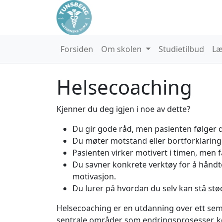
Forsiden
Om skolen
Studietilbud
Læ
Helsecoaching
Kjenner du deg igjen i noe av dette?
Du gir gode råd, men pasienten følger 
Du møter motstand eller bortforklaringe
Pasienten virker motivert i timen, men f
Du savner konkrete verktøy for å håndte
motivasjon.
Du lurer på hvordan du selv kan stå stød
Helsecoaching er en utdanning over ett sem
sentrale områder som endringsprosesser, k