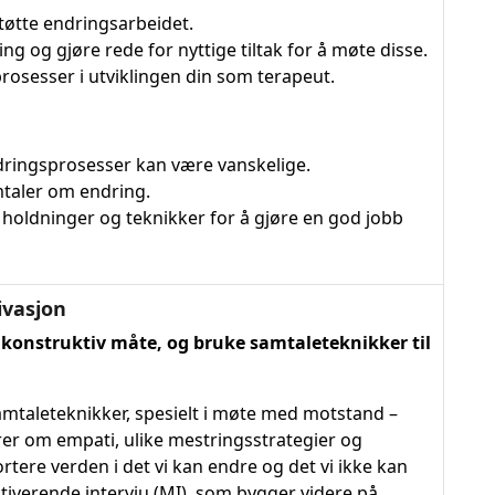
støtte endringsarbeidet.
ng og gjøre rede for nyttige tiltak for å møte disse.
rosesser i utviklingen din som terapeut.
ndringsprosesser kan være vanskelige.
taler om endring.
 holdninger og teknikker for å gjøre en god jobb
ivasjon
konstruktiv måte, og bruke samtaleteknikker til
samtaleteknikker, spesielt i møte med motstand –
rer om empati, ulike mestringsstrategier og
tere verden i det vi kan endre og det vi ikke kan
tiverende intervju (MI), som bygger videre på