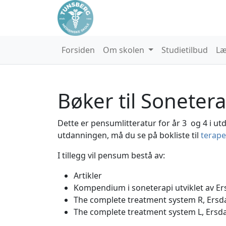
Forsiden
Om skolen
Studietilbud
Læ
Bøker til Sonetera
Dette er pensumlitteratur for år 3 og 4 i utd
utdanningen, må du se på bokliste til
terape
I tillegg vil pensum bestå av:
Artikler
Kompendium i soneterapi utviklet av E
The complete treatment system R, Ersd
The complete treatment system L, Ersd