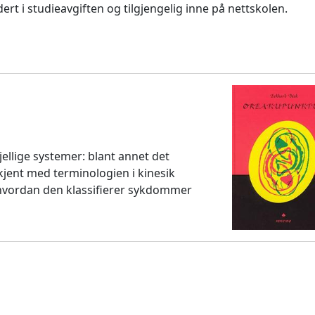
dert i studieavgiften og tilgjengelig inne på nettskolen.
jellige systemer: blant annet det
kjent med terminologien i kinesik
l hvordan den klassifierer sykdommer