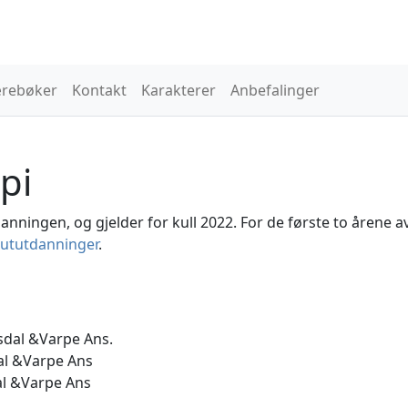
rebøker
Kontakt
Karakterer
Anbefalinger
pi
anningen, og gjelder for kull 2022. For de første to årene a
ututdanninger
.
rsdal &Varpe Ans.
al &Varpe Ans
al &Varpe Ans