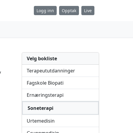
Logg inn
Opptak
Live
Velg bokliste
Terapeututdanninger
v
Fagskole Biopati
Ernæringsterapi
Soneterapi
Urtemedisin