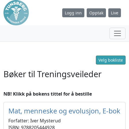
Logg inn
Opptak
Live
Velg bokliste
Bøker til Treningsveileder
NB! Klikk på bokens tittel for å bestille
Mat, menneske og evolusjon, E-bok
Forfatter: Iver Mysterud
ISBN: 9788205444928